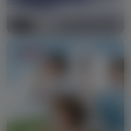
德诚海运
德诚海运主要承运煤炭、熟料、水泥、矿渣、铁矿石、矿
散货航运
高端网站设计
渣粉及硅砂等货物，运营船舶涵盖灵便型、超灵便型至巴
拿马型等全系列船型。德诚海运找到我们打造中英双语官
网，全程负责交互设计、前端页面开发，网站支持多设备
兼容展示，方便海内外合作客户随时查阅运力与业务信
息。