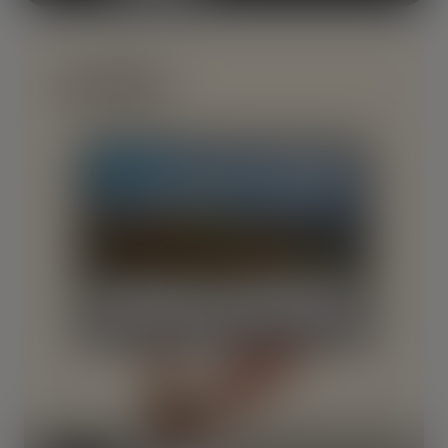
设计与开发服务，搭建期间我们提供了专业的技术团队，
由团队完成双语站点交互设计与前端开发，兼顾多终端流
畅浏览体验，搭建体育青训行业数字化品牌宣传窗口。
GANAR红酒