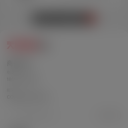
有类似需求，免费获取报价
商务合作
电话：
189 1755 1869
邮箱：
COO@TQCHINA.CN