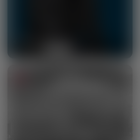
心胜定位咨询
心胜隶属于上海心战企业发展有限公司，由原君智咨询创
品牌定位咨询
高端网站设计
始合伙人、战略专家中心总经理张景辉，带领打造安踏、
波司登、飞鹤、雅迪等百亿案例操盘团队创立。心胜选择
天权互动搭建品牌官网、专题升级打造、网站运维等服
务，打造战略咨询行业数字化品牌宣传窗口。