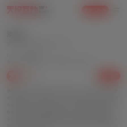
获取方案
请注意您有信息未填完整或字段长度/类型错误！
澳科利
澳科利以绿色制造助力工业产品
行业：印刷机械设备
服务内容：网站设计,平台系统,系统开发,运营维护
天权互动
关注
TOPPOWER
澳科利是一家自高科技制造与研发的企业。我们在上海和无锡建
有技术研发中心，并在北京、广州、重庆设立分支机构。以无锡
市锡山经济技术开发区的总部为基地，我们致力于在中国市场扎
根发展。我们为其定制品牌官方网站，提供创意交互视觉设计、
全站前端开发与多终端自适应适配，完整展示企业发展历程、全
国产业布局、研发创新实力与本土化深耕理念，打造高端智造领