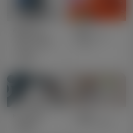
高端网站设计
品牌设计
新能源
生物医药
品牌VIS
吉祥纹
外贸营销
机械制造
产品包装
芯片半导体
软件物联网
H5/小程序研发
广告摄影
微信小程序
产品拍摄
视频拍摄
H5官网设计